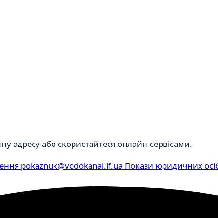
нну адресу або скористайтеся онлайн-сервісами.
лення
pokaznuk@vodokanal.if.ua
Покази юридичних осі