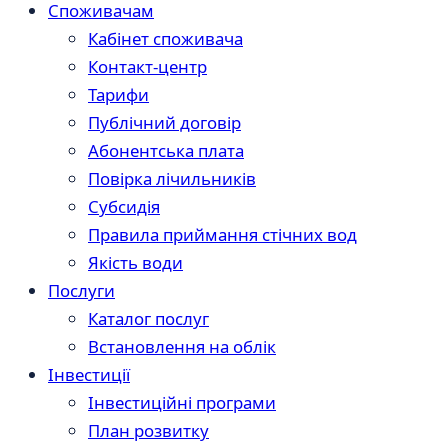
Споживачам
Кабінет споживача
Контакт-центр
Тарифи
Публічний договір
Абонентська плата
Повірка лічильників
Субсидія
Правила приймання стічних вод
Якість води
Послуги
Каталог послуг
Встановлення на облік
Інвестиції
Інвестиційні програми
План розвитку