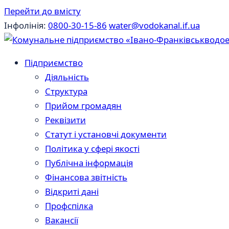
Перейти до вмісту
Інфолінія:
0800-30-15-86
water@vodokanal.if.ua
Підприємство
Діяльність
Структура
Прийом громадян
Реквізити
Статут і установчі документи
Політика у сфері якості
Публічна інформація
Фінансова звітність
Відкриті дані
Профспілка
Вакансії