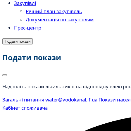
Закупівлі
Річний план закупівель
Документація по закупівлям
Прес-центр
Подати покази
Подати покази
Надішліть покази лічильників на відповідну електро
Загальні питання
water@vodokanal.if.ua
Покази насе
Кабінет споживача