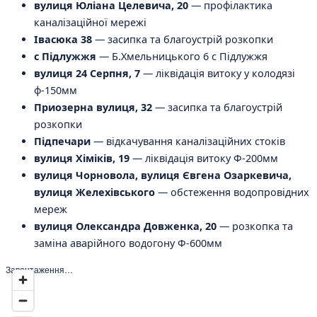
вулиця Юліана Целевича, 20
— профілактика
каналізаційної мережі
Івасюка 38
— засипка та благоустрій розкопки
с Підлужжя
— Б.Хмельницького 6 с Підлужжя
вулиця 24 Серпня, 7
— ліквідація витоку у колодязі
ф-150мм
Приозерна вулиця, 32
— засипка та благоустрій
розкопки
Підпечари
— відкачування каналізаційних стоків
вулиця Хіміків, 19
— ліквідація витоку Ф-200мм
вулиця Чорновола, вулиця Євгена Озаркевича,
вулиця Желехівського
— обстеження водопровідних
мереж
вулиця Олександра Довженка, 20
— розкопка та
заміна аварійного водогону Ф-600мм
Завантаження…