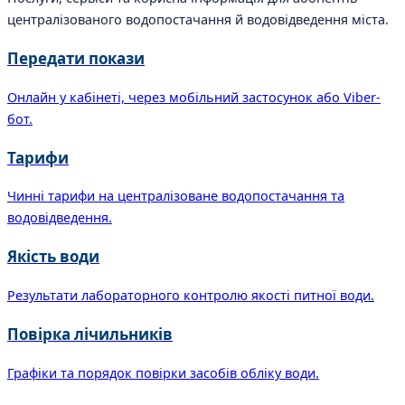
централізованого водопостачання й водовідведення міста.
Передати покази
Онлайн у кабінеті, через мобільний застосунок або Viber-
бот.
Тарифи
Чинні тарифи на централізоване водопостачання та
водовідведення.
Якість води
Результати лабораторного контролю якості питної води.
Повірка лічильників
Графіки та порядок повірки засобів обліку води.