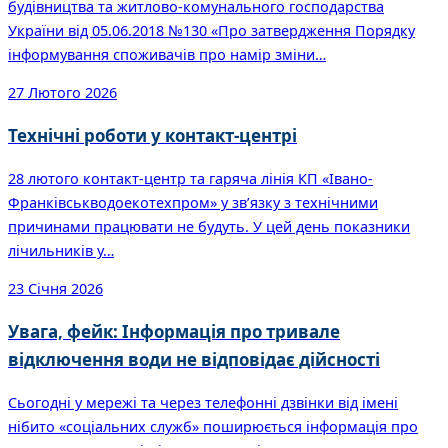
будівництва та житлово-комунального господарства
України від 05.06.2018 №130 «Про затвердження Порядку
інформування споживачів про намір зміни…
27 Лютого 2026
Технічні роботи у контакт-центрі
28 лютого контакт-центр та гаряча лінія КП «Івано-
Франківськводоекотехпром» у зв’язку з технічними
причинами працювати не будуть. У цей день показники
лічильників у…
23 Січня 2026
Увага, фейк: Інформація про тривале
відключення води не відповідає дійсності
Сьогодні у мережі та через телефонні дзвінки від імені
нібито «соціальних служб» поширюється інформація про