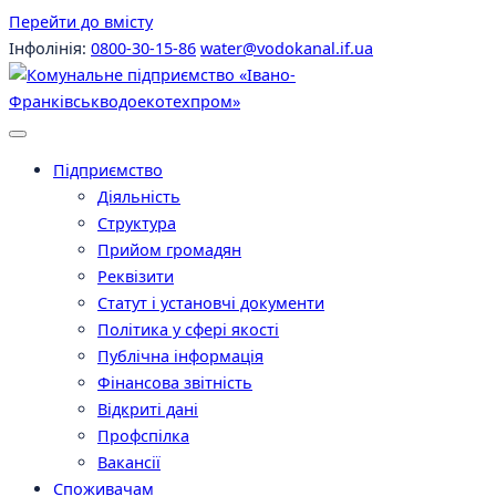
Перейти до вмісту
Інфолінія:
0800-30-15-86
water@vodokanal.if.ua
Підприємство
Діяльність
Структура
Прийом громадян
Реквізити
Статут і установчі документи
Політика у сфері якості
Публічна інформація
Фінансова звітність
Відкриті дані
Профспілка
Вакансії
Споживачам