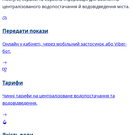
централізованого водопостачання й водовідведення міста.
Передати покази
Онлайн у кабінеті, через мобільний застосунок або Viber-
бот.
Тарифи
Чинні тарифи на централізоване водопостачання та
водовідведення.
Якість води