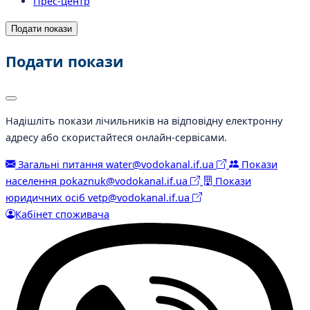
Прес-центр
Подати покази
Подати покази
Надішліть покази лічильників на відповідну електронну
адресу або скористайтеся онлайн-сервісами.
Загальні питання
water@vodokanal.if.ua
Покази
населення
pokaznuk@vodokanal.if.ua
Покази
юридичних осіб
vetp@vodokanal.if.ua
Кабінет споживача