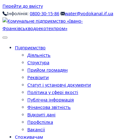
Перейти до вмісту
Інфолінія:
0800-30-15-86
water@vodokanal.if.ua
Підприємство
Діяльність
Структура
Прийом громадян
Реквізити
Статут і установчі документи
Політика у сфері якості
Публічна інформація
Фінансова звітність
Відкриті дані
Профспілка
Вакансії
Споживачам