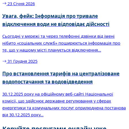
23 Січня 2026
Увага, фейк: Інформація про тривале
відключення води не відповідає дійсності
Сьогодні у мережі та через телефонні дзвінки від імені
нібито «соціальних служб» поширюється інформація про
те, що у нашому місті планується відключення…
31 Грудня 2025
Про встановлення тарифів на централізоване
водопостачання та водовідведення
30.12.2025 року на офіційному веб-сайті Національної
комісії, що здійснює державне регулювання у сферах
енергетики та комунальних послуг оприлюднена постанова
від 30.12.2025 року…
Керуйте послугами онлайн уже