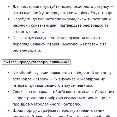
Для реєстрації підготуйте номер особового рахунку —
він зазначений у попередніх квитанціях або договорі.
Перейдіть до кабінету споживача, вкажіть особовий
рахунок і контактні дані, підтвердьте реєстрацію та
створіть пароль.
Після входу вам доступні: передавання показів,
перегляд балансу, історія нарахувань і платежів та
онлайн-оплата.
Як і коли проводити повірку лічильника?
Засоби обліку води підлягають періодичній повірці у
встановлені строки — їх визначає міжповірочний
інтервал для відповідного типу лічильника.
Своєчасна повірка — обовʼязок споживача. Лічильник
із простроченою повіркою вважається таким, що не
пройшов метрологічного контролю.
Щодо порядку, графіків і переліку акредитованих
організацій звертайтесь до абонентської служби або