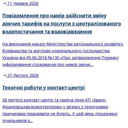
11 Червня 2026
Повідомлення про намір здійснити зміну
діючих тарифів на послуги з централізованого
водопостачання та водовідведення
На виконання наказу Міністерства регіонального розвитку,
будівництва та житлово-комунального господарства
України від 05.06.2018 №130 «Про затвердження Порядку
інформування споживачів про намір зміни…
27 Лютого 2026
Технічні роботи у контакт-центрі
28 лютого контакт-центр та гаряча лінія КП «Івано-
Франківськводоекотехпром» у зв’язку з технічними
причинами працювати не будуть. У цей день показники
лічильників у…