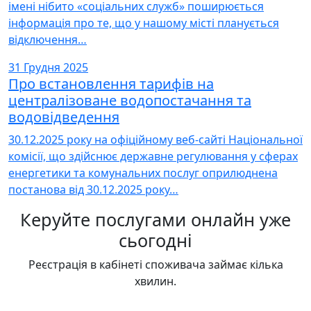
імені нібито «соціальних служб» поширюється
інформація про те, що у нашому місті планується
відключення…
31 Грудня 2025
Про встановлення тарифів на
централізоване водопостачання та
водовідведення
30.12.2025 року на офіційному веб-сайті Національної
комісії, що здійснює державне регулювання у сферах
енергетики та комунальних послуг оприлюднена
постанова від 30.12.2025 року…
Керуйте послугами онлайн уже
сьогодні
Реєстрація в кабінеті споживача займає кілька
хвилин.