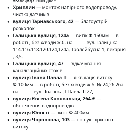
«Комфортний дім»
Хриплин
— монтаж напірного водопроводу,
чистка датчиків
вулиця Тарнавського, 42
— благоустрій
розкопок
Галицька вулиця, 124а
— витік Ф-150мм
— в
роботі , без х/води ж.б, на вул. Галицька
114.116.118.120.124,124а, Тролейбусна 1, пекарня
, 3,5,
Галицька вулиця, 47
— відкачування
каналізаційних стоків
вулиця Івана Павла II
— ліквідація витоку
Ф-100мм
— в роботі, без х/води ж.б. № 24,26.26а
на вул. Івасюка, І.Павла ІІ 27,
вулиця Євгена Коновальця, 264-Є
—
обстеження водопроводів
вулиця Юності
— витік Ф-400мм
вулиця Чорновола, 103
— пошук скритого
витоку