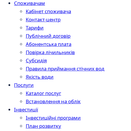
Споживачам
Кабінет споживача
Контакт-центр
Тарифи
Публічний договір
Абонентська плата
Повірка лічильників
Субсидія
Правила приймання стічних вод
Якість води
Послуги
Каталог послуг
Встановлення на облік
Інвестиції
Інвестиційні програми
План розвитку