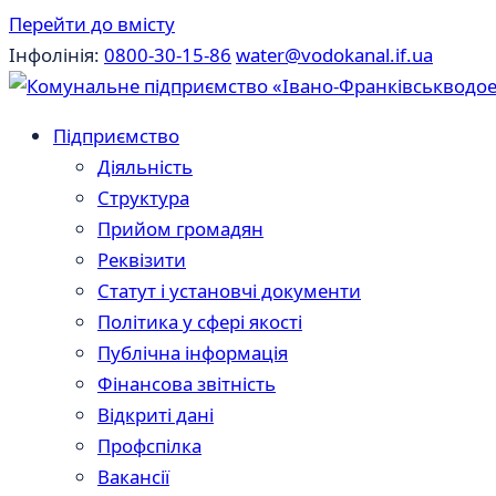
Перейти до вмісту
Інфолінія:
0800-30-15-86
water@vodokanal.if.ua
Підприємство
Діяльність
Структура
Прийом громадян
Реквізити
Статут і установчі документи
Політика у сфері якості
Публічна інформація
Фінансова звітність
Відкриті дані
Профспілка
Вакансії